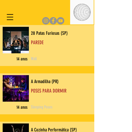
28 Patas Furiosas (SP)
PAREDE
14 anos
Wall
A Armadilha (PR)
POSES PARA DORMIR
14 anos
Sleeping Poses
A Cozinha Performática (SP)