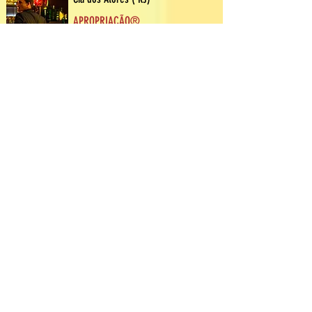
APROPRIAÇÃO®
14 anos
Apropriação®
Cia dos Atores (RJ)
TALVEZ
12 anos
Maybe
Cia dos Atores (RJ)
INSETOS
14 anos
Insects