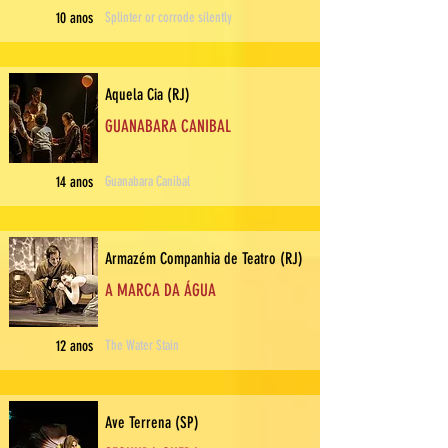
10 anos
Splinter or corrode silently
Aquela Cia (RJ)
GUANABARA CANIBAL
14 anos
Guanabara Canibal
Armazém Companhia de Teatro (RJ)
A MARCA DA ÁGUA
12 anos
The Water Stain
Ave Terrena (SP)