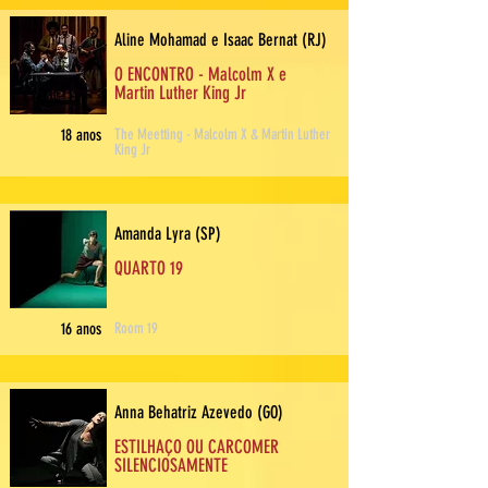
Aline Mohamad e Isaac Bernat (RJ)
O ENCONTRO - Malcolm X e
Martin Luther King Jr
18 anos
The Meetting - Malcolm X & Martin Luther
King Jr
Amanda Lyra (SP)
QUARTO 19
16 anos
Room 19
Anna Behatriz Azevedo (GO)
ESTILHAÇO OU CARCOMER
SILENCIOSAMENTE