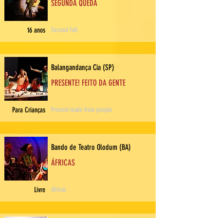
SEGUNDA QUEDA
16 anos
Second Fall
Balangandança Cia (SP)
PRESENTE! FEITO DA GENTE
Para Crianças
Present made from people
Bando de Teatro Olodum (BA)
ÁFRICAS
Livre
Africas