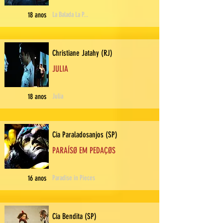
18 anos
La Balada La P...
Christiane Jatahy (RJ)
JULIA
18 anos
Julia
Cia Paraladosanjos (SP)
PARAÍSØ EM PEDAÇØS
16 anos
Paradise in Pieces
Cia Bendita (SP)