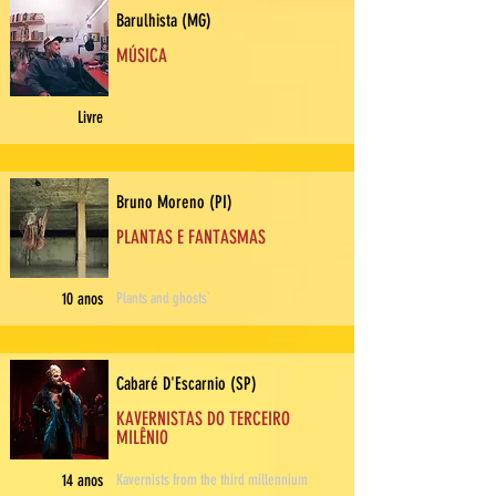
Barulhista (MG)
MÚSICA
Livre
Bruno Moreno (PI)
PLANTAS E FANTASMAS
10 anos
Plants and ghosts`
Cabaré D'Escarnio (SP)
KAVERNISTAS DO TERCEIRO
MILÊNIO
14 anos
Kavernists from the third millennium