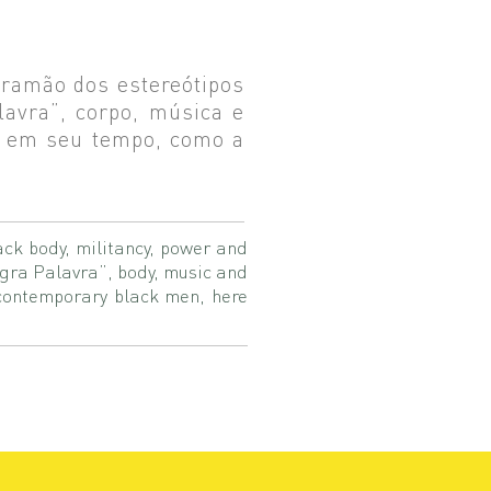
ntramão dos estereótipos
lavra”, corpo, música e
ta em seu tempo, como a
ack body, militancy, power and
egra Palavra”, body, music and
f contemporary black men, here