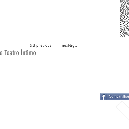
&lt;previous
next&gt;
e Teatro Íntimo
Compartilha