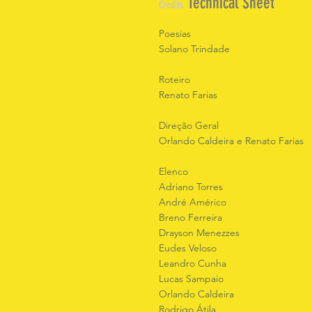
Technical Sheet
Credits
Poesias
Solano Trindade
Roteiro
Renato Farias
Direção Geral
Orlando Caldeira e Renato Farias
Elenco
Adriano Torres
André Américo
Breno Ferreira
Drayson Menezzes
Eudes Veloso
Leandro Cunha
Lucas Sampaio
Orlando Caldeira
Rodrigo Átila