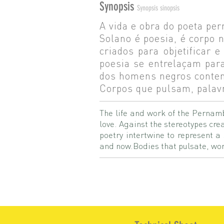
Synopsis
Synopsis sinopsis
A vida e obra do poeta pe
Solano é poesia, é corpo 
criados para objetificar
poesia se entrelaçam par
dos homens negros contem
Corpos que pulsam, palav
The life and work of the Pernamb
love. Against the stereotypes cr
poetry intertwine to represent a
and now.Bodies that pulsate, wo