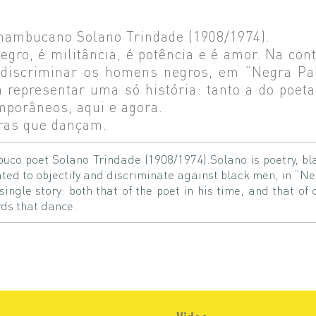
rnambucano Solano Trindade (1908/1974).
negro, é militância, é potência e é amor. Na co
 e discriminar os homens negros, em “Negra Pa
a representar uma só história: tanto a do poe
porâneos, aqui e agora.
ras que dançam.
uco poet Solano Trindade (1908/1974).Solano is poetry, bl
eated to objectify and discriminate against black men, in “N
 single story: both that of the poet in his time, and that o
rds that dance.