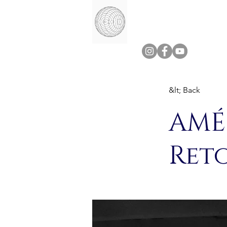
&lt; Back
AMÉF
Ret