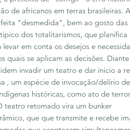
ção de africanos em terras brasileiras.
feita “desmedida”, bem ao gosto das d
ípico dos totalitarismos, que planifica 
m levar em conta os desejos e necessid
os quais se aplicam as decisões. Diante
cidem invadir um teatro e dar início a 
a , um espécie de invocação/delírio de
indígenas históricas, como ato de terro
O teatro retomado vira um bunker
râmico, que que transmite e recebe i
etomadas que acontecem simultaneame