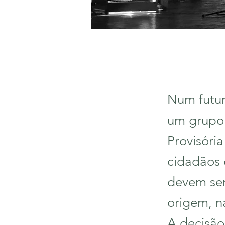
Num futur
um grupo 
Provisóri
cidadãos 
devem ser
origem, na
A decisão,