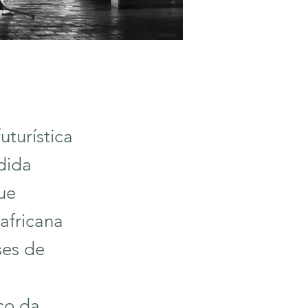
turística
dida
ue
africana
ses de
ico da