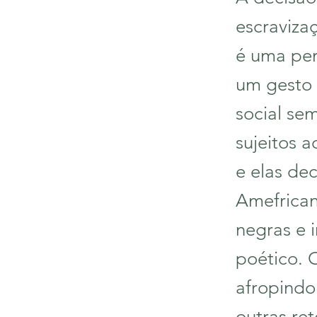
escraviza
é uma per
um gesto t
social se
sujeitos a
e elas de
Amefrican
negras e 
poético. 
afropindo
outras r