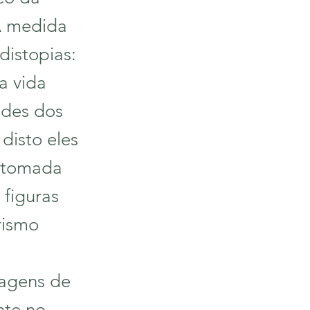
 A medida
istopias:
a vida
ades dos
 disto eles
retomada
 figuras
rismo
magens de
nte no