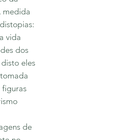
 A medida
istopias:
a vida
ades dos
 disto eles
retomada
 figuras
rismo
magens de
nte no