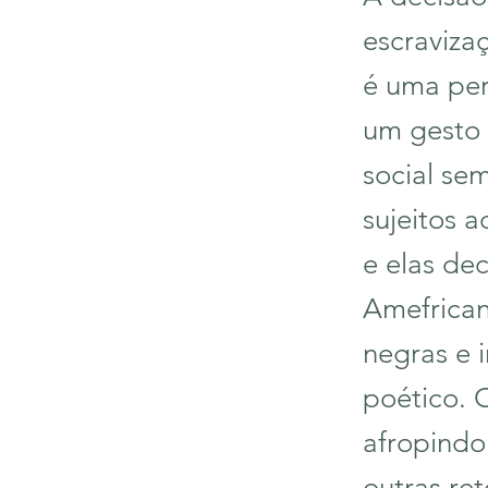
escraviza
é uma per
um gesto t
social se
sujeitos a
e elas de
Amefrican
negras e 
poético. 
afropindo
outras r