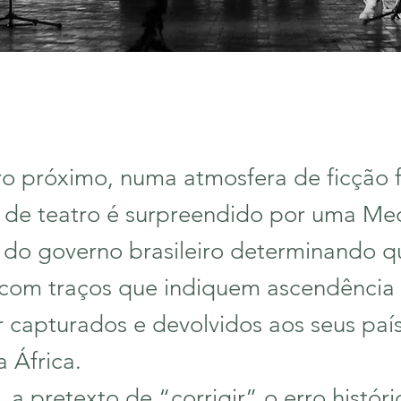
o próximo, numa atmosfera de ficção fu
de teatro é surpreendido por uma Me
a do governo brasileiro determinando q
com traços que indiquem ascendência 
 capturados e devolvidos aos seus paí
 África.
 a pretexto de “corrigir” o erro histór