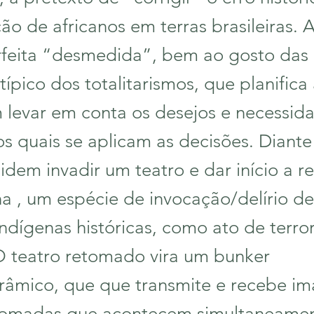
ção de africanos em terras brasileiras.
feita “desmedida”, bem ao gosto das d
ípico dos totalitarismos, que planifica 
m levar em conta os desejos e necessid
os quais se aplicam as decisões. Diante
cidem invadir um teatro e dar início a 
a , um espécie de invocação/delírio de
indígenas históricas, como ato de terro
O teatro retomado vira um bunker
râmico, que que transmite e recebe i
etomadas que acontecem simultaneame