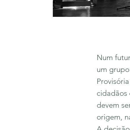
Num futur
um grupo 
Provisóri
cidadãos 
devem ser
origem, na
A decisão,