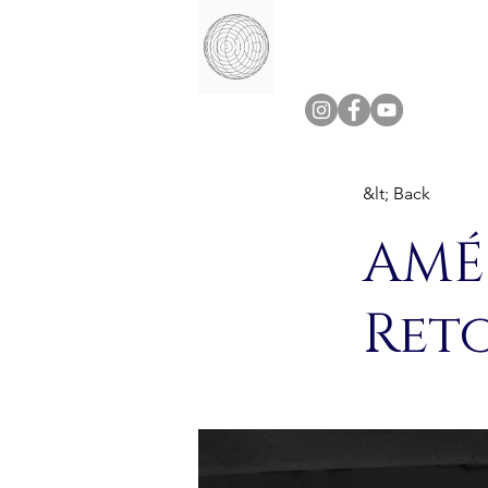
&lt; Back
AMÉF
Ret