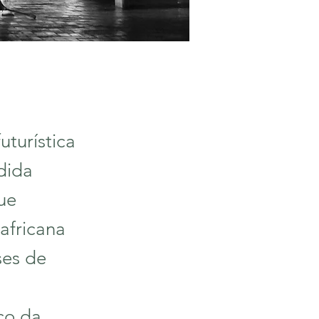
turística
dida
ue
africana
ses de
ico da