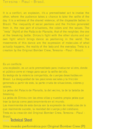
Teresina - Piauí – Brasil.
It is a conflict, an explosion, it’s a premeditated act to involve the
other, where the audience takes a chance to take the selfie of the
day. It is a witness of the shared violence, of the disposable bodies in
Brazil. The inequality of social positions and the friction generated
from it, the raw part of situations, the colors and the values. The
“treta” (fight) at the Palácio do Planalto, that of the neighbor, the one
at the breaking battle. Dirceu's fight with the other slums and our
own fight which brings dance as positioning in the world. The
movements of this dance are the expression of molecules of what
actually happens, the reality of the body and the everyday. Treta is a
creation by the Original Bomber Crew, Teresina - Piauí - Brazil.
Es un conflicto
una explosión, es un acto premeditado para involucrar al otro, donde
el público corre el riesgo para sacar la selfie del día.
Es testigo de la violencia compartida, de cuerpos desechables en
Brasil. La desigualdad de las posiciones sociales y la fricción
generada a partir de esto, la parte cruda de situaciones, colores y
valores.
La pelea del Palacio de Planalto, la del vecino, la de la batalla de
breaking.
La pelea de Dirceu con las otras villas y nuestra propia pelea que
trae la danza como posicionamiento en el mundo.
Los movimientos de esta danza son la expresión de moléculas de lo
que realmente sucede, la realidad del cuerpo y del cotidiano.
Treta es la creación del Original Bomber Crew, Teresina - Piauí -
Brasil.
Technical Sheet
Credits
Uma invasão performática por Original Bomber Crew (PI)