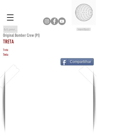
&lt;previous
next&gt;
Original Bomber Crew (PI)
TRETA
Treta
Treta
Compartilhar