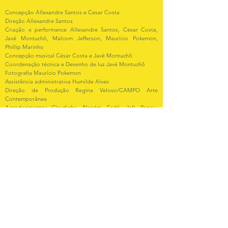
Concepção Allexandre Santos e Cesar Costa
Direção Allexandre Santos
Criação e performance Allexandre Santos, Cesar Costa,
Javé Montuchô, Malcom Jefferson, Maurício Pokemon,
Phillip Marinho
Concepção musical César Costa e Javé Montuchô
Coordenação técnica e Desenho de luz Javé Montuchô
Fotografia Maurício Pokemon
Assistência administrativa Humilde Alves
Direção de Produção Regina Veloso/CAMPO Arte
Contemporânea
Agradecimentos Cleydinha, Neném, Fedó, Jell, Pangu,
Pangulim, WG, Gui Fontineles e Marcelo Evelin.
Obra criada em residências de pesquisa e criação na Casa
de Hip Hop (jul2017, out2018), Espaço Balde(mai2018) e
CAMPO Arte Contemporânea (ago2017 e jul2018) –
Teresina/Piauí.
Video