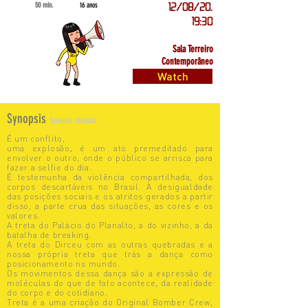
50 min.
16 anos
12/08/20,
19:30
Sala Terreiro
Contemporâneo
Watch
Synopsis
Synopsis sinopsis
É um conflito,
uma explosão, é um ato premeditado para
envolver o outro, onde o público se arrisca para
fazer a selfie do dia.
É testemunha da violência compartilhada, dos
corpos descartáveis no Brasil. A desigualdade
das posições sociais e os atritos gerados a partir
disso, a parte crua das situações, as cores e os
valores.
A treta do Palácio do Planalto, a do vizinho, a da
batalha de breaking.
A treta do Dirceu com as outras quebradas e a
nossa própria treta que trás a dança como
posicionamento no mundo.
Os movimentos dessa dança são a expressão de
moléculas do que de fato acontece, da realidade
do corpo e do cotidiano.
Treta é a uma criação do Original Bomber Crew,