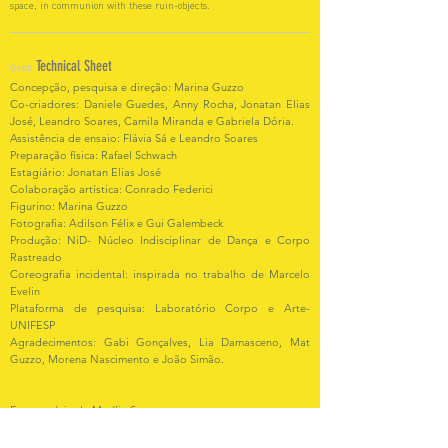
space, in communion with these ruin-objects.
Technical Sheet
Credits
Concepção, pesquisa e direção: Marina Guzzo
Co-criadores: Daniele Guedes, Anny Rocha, Jonatan Elias
José, Leandro Soares, Camila Miranda e Gabriela Dória.
Assistência de ensaio: Flávia Sá e Leandro Soares
Preparação física: Rafael Schwach
Estagiário: Jonatan Elias José
Colaboração artística: Conrado Federici
Figurino: Marina Guzzo
Fotografia: Adilson Félix e Gui Galembeck
Produção: NiD- Núcleo Indisciplinar de Dança e Corpo
Rastreado
Coreografia incidental: inspirada no trabalho de Marcelo
Evelin
Plataforma de pesquisa: Laboratório Corpo e Arte-
UNIFESP
Agradecimentos: Gabi Gonçalves, Lia Damasceno, Mat
Guzzo, Morena Nascimento e João Simão.
Em memória de Marília Savarego.