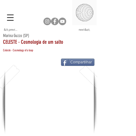
&lt;previous
next&gt;
Marina Guzzo (SP)
CELESTE - Cosmologia de um salto
Celeste - Cosmology of a leap
Compartilhar