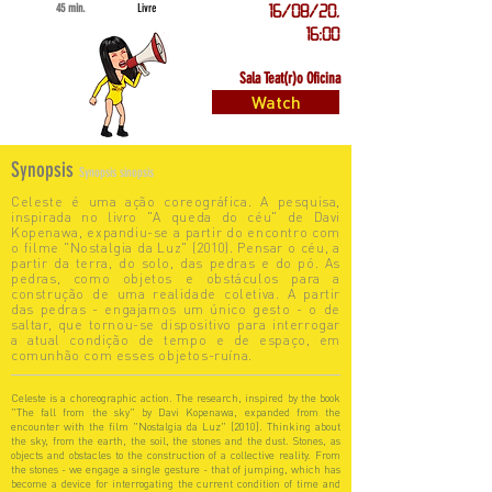
45 min.
Livre
16/08/20,
16:00
Sala Teat(r)o Oficina
Watch
Synopsis
Synopsis sinopsis
Celeste é uma ação coreográfica. A pesquisa,
inspirada no livro "A queda do céu" de Davi
Kopenawa, expandiu-se a partir do encontro com
o filme "Nostalgia da Luz" (2010). Pensar o céu, a
partir da terra, do solo, das pedras e do pó. As
pedras, como objetos e obstáculos para a
construção de uma realidade coletiva. A partir
das pedras - engajamos um único gesto - o de
saltar, que tornou-se dispositivo para interrogar
a atual condição de tempo e de espaço, em
comunhão com esses objetos-ruína.
Celeste is a choreographic action. The research, inspired by the book
"The fall from the sky" by Davi Kopenawa, expanded from the
encounter with the film "Nostalgia da Luz" (2010). Thinking about
the sky, from the earth, the soil, the stones and the dust. Stones, as
objects and obstacles to the construction of a collective reality. From
the stones - we engage a single gesture - that of jumping, which has
become a device for interrogating the current condition of time and