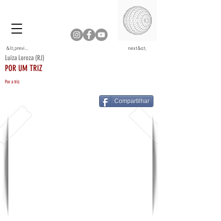
&lt;previous
next&gt;
Luiza Loroza (RJ)
POR UM TRIZ
Por a triz
Compartilhar