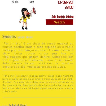
40 min.
Livre
10/08/20,
23:00
Sala Teat(r)o Oficina
Watch
Synopsis
Synopsis sinopsis
"Por um triz" é um show de poesia musical ou
música poética onde a cena explode as letras e
notas pra fazer dançar e pensar. É slam, é cena, é
show. Luiza Loroza coloca pra fora as
inquietações que gritam dentro. Composto por
voz e guitarrada distorcida, Luiza e seu irmão
João Loroza fazem releituras de músicas
populares e dão música às poesias de Luiza.
"Por a triz" is a show of musical poetry or poetic music where the
scene explodes the letters and notes to make you dance and think.
It's slam, it's a scene, it's a show. Luiza Loroza puts out the worries
that scream inside. Composed of distorted voice and guitar, Luiza and
her brother João Loroza reinterpret popular songs and give music to
Luiza's poetry.
Technical Sheet