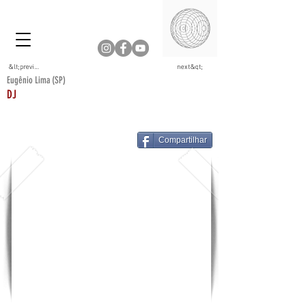
&lt;previous
next&gt;
Eugênio Lima (SP)
DJ
Compartilhar