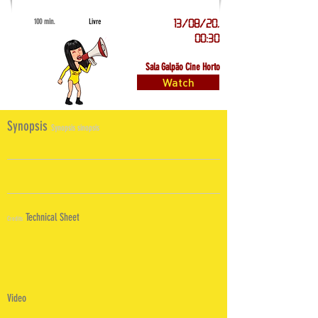
100 min.
Livre
13/08/20,
00:30
Sala Galpão Cine Horto
Watch
Synopsis
Synopsis sinopsis
Technical Sheet
Credits
Video