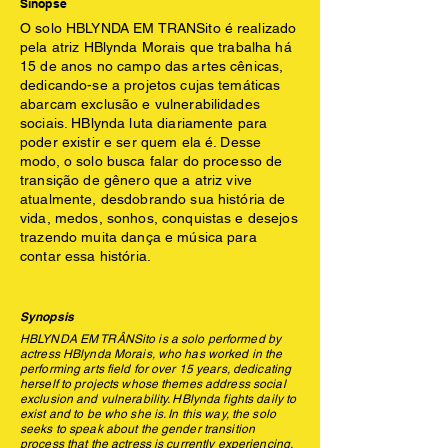
Sinopse
O solo HBLYNDA EM TRANSito é realizado
pela atriz HBlynda Morais que trabalha há
15 de anos no campo das artes cênicas,
dedicando-se a projetos cujas temáticas
abarcam exclusão e vulnerabilidades
sociais. HBlynda luta diariamente para
poder existir e ser quem ela é. Desse
modo, o solo busca falar do processo de
transição de gênero que a atriz vive
atualmente, desdobrando sua história de
vida, medos, sonhos, conquistas e desejos
trazendo muita dança e música para
contar essa história.
Synopsis
HBLYNDA EM TRÂNSito is a solo performed by
actress HBlynda Morais, who has worked in the
performing arts field for over 15 years, dedicating
herself to projects whose themes address social
exclusion and vulnerability. HBlynda fights daily to
exist and to be who she is. In this way, the solo
seeks to speak about the gender transition
process that the actress is currently experiencing,