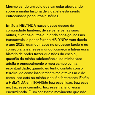
Mesmo sendo um solo que vai estar abordando
sobre a minha história de vida, ela está sendo
entrecortada por outras histórias.
Então a HBLYNDA nasce desse desejo da
comunidade também, de se ver e ver as suas
outras, e ver as outras que anda consigo, nossas
transextrais, e poder fazer a HBLYNDA vem desde
o ano 2025, quando nasce no processo farofa e eu
começo a tatear esse mundo, começo a tatear essa
história de poder trazer questões da escola,
questão da minha adolescência, da minha fase
adulta e principalmente o meu campo com a
espiritualidade, quando eu tenho contato com o
terreiro, de como isso também me atravessa e de
como isso está na minha vida tão fortemente. Então
a HBLYNDA em TRÂNSito traz esse fluxo, traz esse
rio, traz esse caminho, traz esse trânsito, essa
encruzilhada. É um constante movimento que não
se fixa, que não se para. Então a HBLYNDA EM
TRÂNSito quer isso, pedir passagem.
Transcription: HBLYNDA EM TRÂNSito is born from the
desire to speak about trans lives, removing them from
places of erasure, silence, death, and statistics.