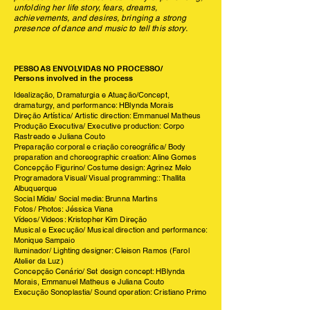
unfolding her life story, fears, dreams,
achievements, and desires, bringing a strong
presence of dance and music to tell this story.
PESSOAS ENVOLVIDAS NO PROCESSO/
Persons involved in the process
Idealização, Dramaturgia e Atuação/Concept,
dramaturgy, and performance: HBlynda Morais
Direção Artística/ Artistic direction: Emmanuel Matheus
Produção Executiva/ Executive production: Corpo
Rastreado e Juliana Couto
Preparação corporal e criação coreográfica/ Body
preparation and choreographic creation: Aline Gomes
Concepção Figurino/ Costume design: Agrinez Melo
Programadora Visual/ Visual programming:: Thallita
Albuquerque
Social Mídia/ Social media: Brunna Martins
Fotos/ Photos: Jéssica Viana
Vídeos/ Videos: Kristopher Kim Direção
Musical e Execução/ Musical direction and performance:
Monique Sampaio
Iluminador/ Lighting designer: Cleison Ramos (Farol
Atelier da Luz)
Concepção Cenário/ Set design concept: HBlynda
Morais, Emmanuel Matheus e Juliana Couto
Execução Sonoplastia/ Sound operation: Cristiano Primo