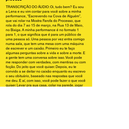
TRANSCRIÇÃO DO ÁUDIO: Oi, tudo bem? Eu sou
a Lena e eu vim contar para você sobre a minha
performance, “Escrevendo na Cova de Alguém”,
que vai rolar na Mostra Farofa do Processo, que
rola do dia 7 ao 15 de março, na Rua 13 de Maio,
no Bixiga. A minha performance é no formato 1
para 1, o que significa que é para um público de
uma pessoa só. Uma pessoa por vez entra comigo
numa sala, que tem uma mesa com uma máquina
de escrever e um caixão. Primeiro eu te faço
algumas perguntas sobre a vida e sobre a morte. E
a gente tem uma conversa sobre isso. Você pode
me responder com verdades, com mentiras ou com
ficção. Do jeito que você quiser. Depois, eu te
convido a se deitar no caixão enquanto eu escrevo
o seu obituário, baseado nas respostas que você
me deu. E aí, com isso, você pode fazer o que você
quiser. Levar pra sua casa, colar na parede, jogar
fora, postar no Instagram. Fica a seu critério.
Então é isso.
Espero que a gente se veja lá.
E vamos farofar juntos.
Transcription: Hi, how is it going? I’m Lena, and I’m here to
tell you about my performance, Writing on Someone’s
Grave, which will take place at the Farofa do Processo