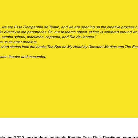
s, we are Éssa Companhia de Teatro, and we are opening up the creative process o
directly to the peripheries. So, our research object, at first, is centered around w
rum, samba school, macumba, capoeira, and Rio de Janeiro.”
 us as actor-creators.
short stories from the books The Sun on My Head by Giovanni Martins and The Enc
between theater and macumba.
da em 2020, parte do espetáculo Ensaio Para Dois Perdidos, com tra