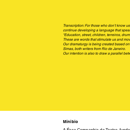
Transcription: For those who don’t know u
continue developing a language that speaks 
“Education, street, children, terreiros, d
These are words that stimulate us and move
Our dramaturgy is being created based on 
Simas, both writers from Rio de Janeiro.
Our intention is also to draw a parallel 
Minibio
A Éssa Companhia de Teatro, funda