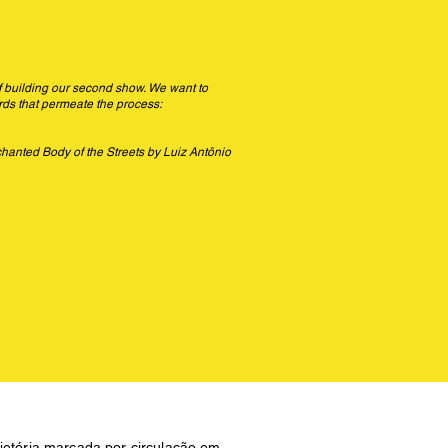
f building our second show. We want to
ords that permeate the process:
hanted Body of the Streets by Luiz Antônio
jetória marcada por circulação em