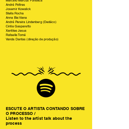
Marcelo Marcus Fonseca
André Pottres
Josemir Kowalick
Stella Rocha
Anna Bia Viana
André Pereira Lindenberg (Dedéco)
Cintia Gasparetto
Xantilee Jesus
Rafaella Tomé
Vanda Dantas (direção de produção)
ESCUTE O ARTISTA CONTANDO SOBRE
O PROCESSO /
Listen to the artist talk about the
process