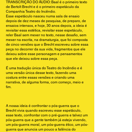
TRANSCRIÇÃO DO ÁUDIO: Baal é o primeiro texto
de Bertolt Brecht e é o primeiro espetáculo da
Companhia Teatro do Incêndio.
Esse espetáculo nasceu numa sala de ensaio
depois de dez meses de pesquisa, de preparo, de
ensaios intensos, e hoje, 30 anos depois, a ideia é
revisitar essa estética, revisitar esse espetáculo,
reler Baal sem mexer no texto, nesse desafio, sem
mexer na escrita, na dramaturgia, que foi composta
de cinco versões que o Brecht escreveu sobre essa
peça no decorrer da sua vida, fragmentos que ele
deixou sobre esse personagem e pensamentos
que ele deixou sobre essa peça.
É uma tradução única do Teatro do Incêndio e é
uma versão única desse texto, fazendo uma
costura entre essas versões e criando uma
narrativa, de alguma forma, com começo, meio e
fim.
A nossa ideia é confrontar o pós-guerra que o
Brecht vivia quando escreveu esse espetáculo,
esse texto, confrontar com o pré-guerra e talvez um
pós-guerra que a gente também já esteja vivendo,
um pós-guerra moral, um pós-guerra ético, um pós-
guerra que anuncia um pouco a falência do