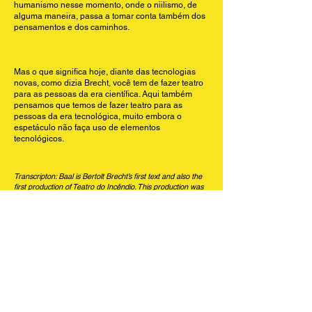
humanismo nesse momento, onde o niilismo, de
alguma maneira, passa a tomar conta também dos
pensamentos e dos caminhos.
Mas o que significa hoje, diante das tecnologias
novas, como dizia Brecht, você tem de fazer teatro
para as pessoas da era científica. Aqui também
pensamos que temos de fazer teatro para as
pessoas da era tecnológica, muito embora o
espetáculo não faça uso de elementos
tecnológicos.
Transcripton: Baal is Bertolt Brecht’s first text and also the
first production of Teatro do Incêndio. This production was
born in a rehearsal room after ten months of research,
preparation, and intense rehearsals. Now, thirty years later,
the idea is to revisit this aesthetic, to revisit this production,
to reread Baal without altering the text—taking on the
challenge of not changing the writing or dramaturgy, which
is composed of five versions Brecht wrote over the course
of his life, fragments he left about this character, and
thoughts he left about this play.
It is a unique translation by Teatro do Incêndio and a
singular version of the text, stitching together these