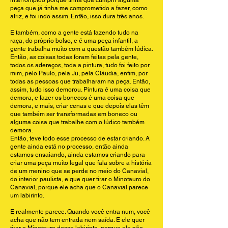
interrompido porque tinha que cumprir alguma
peça que já tinha me comprometido a fazer, como
atriz, e foi indo assim. Então, isso dura três anos.
E também, como a gente está fazendo tudo na
raça, do próprio bolso, e é uma peça infantil, a
gente trabalha muito com a questão também lúdica.
Então, as coisas todas foram feitas pela gente,
todos os adereços, toda a pintura, tudo foi feito por
mim, pelo Paulo, pela Ju, pela Cláudia, enfim, por
todas as pessoas que trabalharam na peça. Então,
assim, tudo isso demorou. Pintura é uma coisa que
demora, e fazer os bonecos é uma coisa que
demora, e mais, criar cenas e que depois elas têm
que também ser transformadas em boneco ou
alguma coisa que trabalhe com o lúdico também
demora.
Então, teve todo esse processo de estar criando. A
gente ainda está no processo, então ainda
estamos ensaiando, ainda estamos criando para
criar uma peça muito legal que fala sobre a história
de um menino que se perde no meio do Canavial,
do interior paulista, e que quer tirar o Minotauro do
Canavial, porque ele acha que o Canavial parece
um labirinto.
E realmente parece. Quando você entra num, você
acha que não tem entrada nem saída. E ele quer