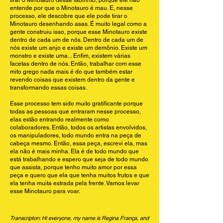
tirar o Minotauro desse labirinto, porque ele não
entende por que o Minotauro é mau. E, nesse
processo, ele descobre que ele pode tirar o
Minotauro desenhando asas. É muito legal como a
gente construiu isso, porque esse Minotauro existe
dentro de cada um de nós. Dentro de cada um de
nós existe um anjo e existe um demônio. Existe um
monstro e existe uma... Enfim, existem várias
facetas dentro de nós. Então, trabalhar com esse
mito grego nada mais é do que também estar
revendo coisas que existem dentro da gente e
transformando essas coisas.
Esse processo tem sido muito gratificante porque
todas as pessoas que entraram nesse processo,
elas estão entrando realmente como
colaboradores. Então, todos os artistas envolvidos,
os manipuladores, todo mundo entra na peça de
cabeça mesmo. Então, essa peça, escrevi ela, mas
ela não é mais minha. Ela é de todo mundo que
está trabalhando e espero que seja de todo mundo
que assista, porque tenho muito amor por essa
peça e quero que ela que tenha muitos frutos e que
ela tenha muita estrada pela frente. Vamos levar
esse Minotauro para voar.
Transcripton: Hi everyone, my name is Regina França, and