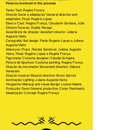
Persons involved in the process
Texto/ Text: Regina Franca
Direção Geral e adaptação/ General direction and
adaptation: Paulo Rogério Lopes
Elenco/ Cast: Regina França, Claudemir Santana, Júlia
Oliveira Tavares, Dudda Pecego
Assistência de direção/ Assistant director: Juliana
Augusta Vieira
Cenografia/ Set design: Paulo Rogerio Lopes e Juliana
Augusta Vieira
Adereços/ Props :Renata Sandoval, Juliana Augusta
Vieira, Paulo Rogério Lopes e Regina França
Figurinista/ Costume designer: Cláudia Schapira
Pintura de figurinos/ Costume painting: Regina França
Direção de movimento/ Movement direction: Débora
Veneziani
Direção musical/ Musical direction: Bruno Serroni
Iluminação/ Lighting: Juliana Augusta Vieira
Visagismo/ Makeup and visual design: Louise Helene
Produção/ Geral General production: Corpo Rastreado
Idealização/ Concept: Regina França