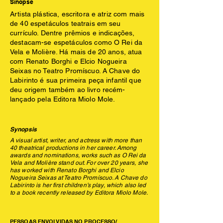
Sinopse
Artista plástica, escritora e atriz com mais
de 40 espetáculos teatrais em seu
currículo. Dentre prêmios e indicações,
destacam-se espetáculos como O Rei da
Vela e Molière. Há mais de 20 anos, atua
com Renato Borghi e Elcio Nogueira
Seixas no Teatro Promíscuo. A Chave do
Labirinto é sua primeira peça infantil que
deu origem também ao livro recém-
lançado pela Editora Miolo Mole.
Synopsis
A visual artist, writer, and actress with more than
40 theatrical productions in her career. Among
awards and nominations, works such as O Rei da
Vela and Molière stand out. For over 20 years, she
has worked with Renato Borghi and Elcio
Nogueira Seixas at Teatro Promíscuo. A Chave do
Labirinto is her first children’s play, which also led
to a book recently released by Editora Miolo Mole.
PESSOAS ENVOLVIDAS NO PROCESSO/